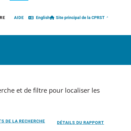
ouvre
RE
AIDE
English
Site principal de la CPRST
une
nouvelle
fenêtre
che et de filtre pour localiser les
TS DE LA RECHERCHE
DÉTAILS DU RAPPORT